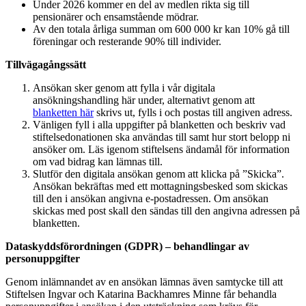
Under 2026 kommer en del av medlen rikta sig till
pensionärer och ensamstående mödrar.
Av den totala årliga summan om 600 000 kr kan 10% gå till
föreningar och resterande 90% till individer.
Tillvägagångssätt
Ansökan sker genom att fylla i vår digitala
ansökningshandling här under, alternativt genom att
blanketten här
skrivs ut, fylls i och postas till angiven adress.
Vänligen fyll i alla uppgifter på blanketten och beskriv vad
stiftelsedonationen ska användas till samt hur stort belopp ni
ansöker om. Läs igenom stiftelsens ändamål för information
om vad bidrag kan lämnas till.
Slutför den digitala ansökan genom att klicka på ”Skicka”.
Ansökan bekräftas med ett mottagningsbesked som skickas
till den i ansökan angivna e-postadressen. Om ansökan
skickas med post skall den sändas till den angivna adressen på
blanketten.
Dataskyddsförordningen (GDPR) – behandlingar av
personuppgifter
Genom inlämnandet av en ansökan lämnas även samtycke till att
Stiftelsen Ingvar och Katarina Backhamres Minne får behandla