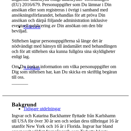
(EU) 2016/679. Personuppgifter som Du lämnar i Din
ansökan eller som registreras i övrigt i samband med
ansökningsförfarandet, behandlas för att pröva Din
ansökan och därpå följande administration inklusive
eventuell publicering av Din ansökan om den blir
Stiftelsen
beviljad.
Stiftelsen lagrar personuppgifterna så länge det är
nödvändigt med hänsyn till ändamålet med behandlingen
och för att stiftelsen ska kunna fullgöra sina skyldigheter
enligt lag.
Om Du önskar information om vilka personuppgifter om
Ansökan
Dig som stiftelsen har, kan Du skicka en skriftlig begäran
till oss.
_______
Bakgrund
Tidigare utdelningar
Ingvar och Katarina Backhamre flyttade från Karlshamn
till USA för över 30 år sen och sedan dess tillbringat 16 år
utanför New York och 16 år i Florida. Ingvar har bland