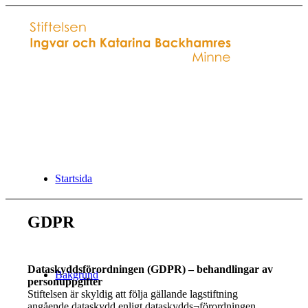
Startsida
GDPR
Dataskyddsförordningen (GDPR) – behandlingar av
Bakgrund
personuppgifter
Stiftelsen är skyldig att följa gällande lagstiftning
angående dataskydd enligt dataskydds¬förordningen